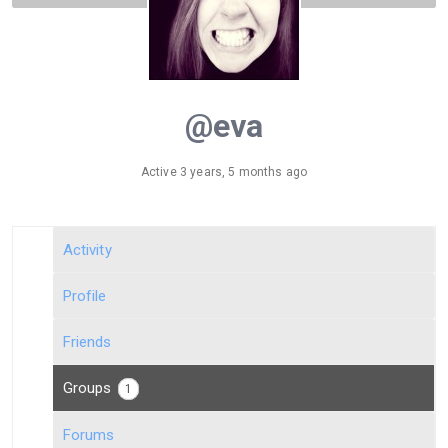
@eva
Active 3 years, 5 months ago
Activity
Profile
Friends
Groups
1
Forums