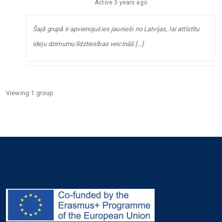
Active
3 years ago
Šajā grupā ir apvienojušies jaunieši no Latvijas, lai attīstītu
ideju dzimumu līdztiesības veicināš […]
Viewing 1 group