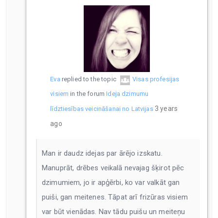
Eva
replied to the topic
Visas profesijas
visiem
in the forum
Ideja dzimumu
3 years
līdztiesības veicināšanai no Latvijas
ago
Man ir daudz idejas par ārējo izskatu.
Manuprāt, drēbes veikalā nevajag šķirot pēc
dzimumiem, jo ir apģērbi, ko var valkāt gan
puiši, gan meitenes. Tāpat arī frizūras visiem
var būt vienādas. Nav tādu puišu un meiteņu