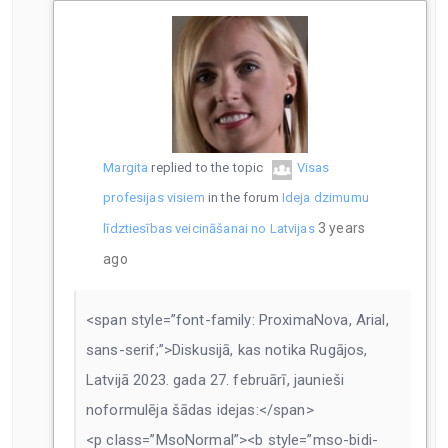
Margita
replied to the topic
Visas
profesijas visiem
in the forum
Ideja dzimumu
3 years
līdztiesības veicināšanai no Latvijas
ago
<span style=”font-family: ProximaNova, Arial,
sans-serif;”>Diskusijā, kas notika Rugājos,
Latvijā 2023. gada 27. februārī, jaunieši
noformulēja šādas idejas:</span>
<p class=”MsoNormal”><b style=”mso-bidi-