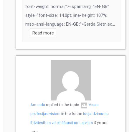
font-weight: normal;”><span lang=”EN-GB”
style=”font-size: 14.0pt; line-height: 107%;
mso-ansi-language: EN-GB;”>Gerda Sietniec…
Read more
Amanda
replied to the topic
Visas
profesijas visiem
in the forum
Ideja dzimumu
3 years
līdztiesības veicināšanai no Latvijas
ago