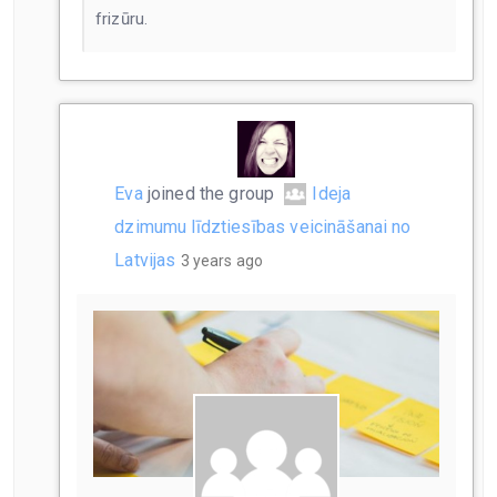
frizūru.
Eva
joined the group
Ideja
dzimumu līdztiesības veicināšanai no
Latvijas
3 years ago