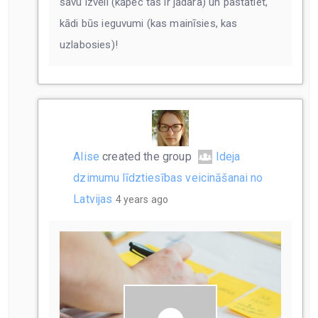
savu izvēli (kāpēc tas ir jādara) un pastātiet,
kādi būs ieguvumi (kas mainīsies, kas
uzlabosies)!
Alise
created the group
Ideja
dzimumu līdztiesības veicināšanai no
Latvijas
4 years ago